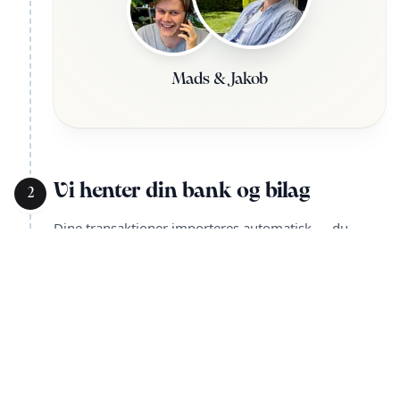
Mads & Jakob
Vi henter din bank og bilag
2
Dine transaktioner importeres automatisk — du
sender bare dine bilag.
Mads · +45 71 74 86 86
Automatisk import
Upload bilag
4,5 på Trustpilot
Bilag fra Gmail