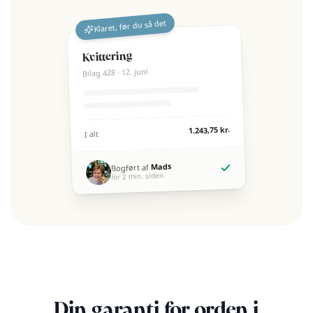
Klaret, før du så det
Kvittering
Bilag 428 · 12. juni
1.243,75 kr.
I alt
Mads
Bogført af
for 2 min. siden
Din garanti for
orden i